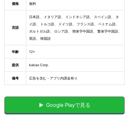
価格
無料
日本語、 イタリア語、 インドネシア語、 スペイン語、 タ
イ語、 トルコ語、 ドイツ語、 フランス語、 ベトナム語、
言語
ポルトガル語、 ロシア語、 簡体字中国語、 繁体字中国語、
英語、 韓国語
年齢
12+
提供
kakao Corp.
備考
広告を含む・アプリ内課金有り
Google Playで見る