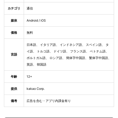
カテゴリ
通信
媒体
Android / iOS
価格
無料
日本語、 イタリア語、 インドネシア語、 スペイン語、 タ
イ語、 トルコ語、 ドイツ語、 フランス語、 ベトナム語、
言語
ポルトガル語、 ロシア語、 簡体字中国語、 繁体字中国語、
英語、 韓国語
年齢
12+
提供
kakao Corp.
備考
広告を含む・アプリ内課金有り