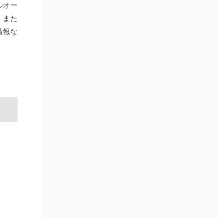
ルオー
。また
情報な