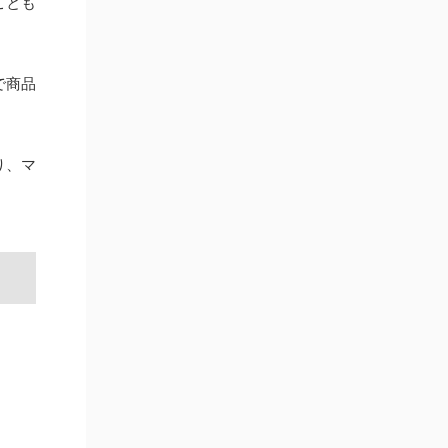
ことも
で商品
り、マ