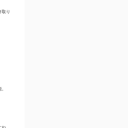
け取り
能。
すね。