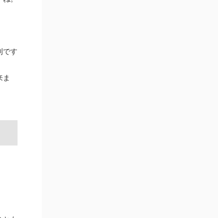
利です
来ま