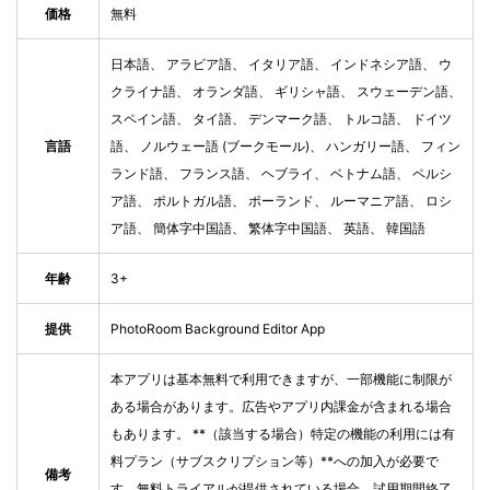
価格
無料
日本語、 アラビア語、 イタリア語、 インドネシア語、 ウ
クライナ語、 オランダ語、 ギリシャ語、 スウェーデン語、
スペイン語、 タイ語、 デンマーク語、 トルコ語、 ドイツ
言語
語、 ノルウェー語 (ブークモール)、 ハンガリー語、 フィン
ランド語、 フランス語、 ヘブライ、 ベトナム語、 ペルシ
ア語、 ポルトガル語、 ポーランド、 ルーマニア語、 ロシ
ア語、 簡体字中国語、 繁体字中国語、 英語、 韓国語
年齢
3+
提供
PhotoRoom Background Editor App
本アプリは基本無料で利用できますが、一部機能に制限が
ある場合があります。広告やアプリ内課金が含まれる場合
もあります。 **（該当する場合）特定の機能の利用には有
料プラン（サブスクリプション等）**への加入が必要で
備考
す。無料トライアルが提供されている場合、試用期間終了