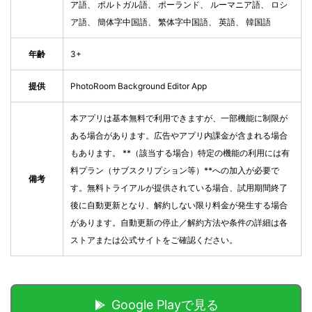
ア語、 ポルトガル語、 ポーランド、 ルーマニア語、 ロシ
ア語、 簡体字中国語、 繁体字中国語、 英語、 韓国語
年齢
3+
提供
PhotoRoom Background Editor App
本アプリは基本無料で利用できますが、一部機能に制限が
ある場合があります。広告やアプリ内課金が含まれる場合
もあります。 **（該当する場合）特定の機能の利用には有
料プラン（サブスクリプション等）**への加入が必要で
備考
す。無料トライアルが提供されている場合、試用期間終了
後に自動更新となり、解約しない限り料金が発生する場合
があります。自動更新の停止／解約方法や条件の詳細は各
ストアまたは公式サイトをご確認ください。
Google Playで見る