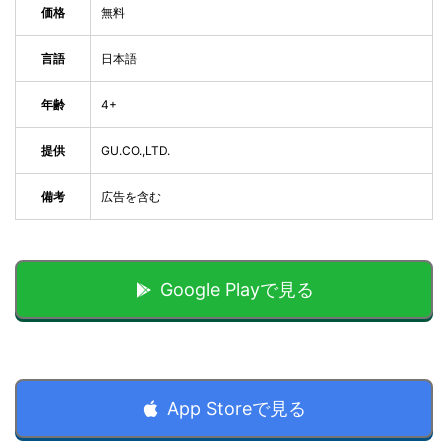
価格
無料
言語
日本語
年齢
4+
提供
GU.CO.,LTD.
備考
広告を含む
Google Playで見る
App Storeで見る